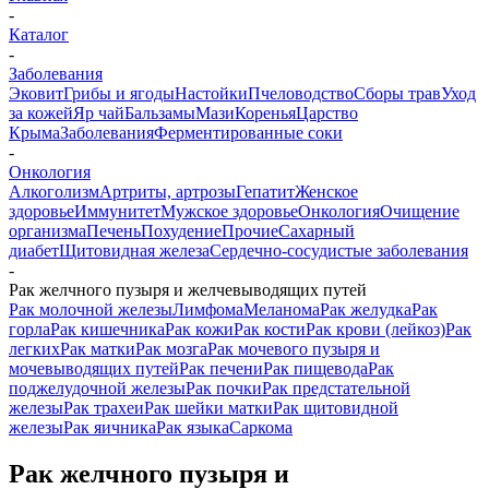
-
Каталог
-
Заболевания
Эковит
Грибы и ягоды
Настойки
Пчеловодство
Сборы трав
Уход
за кожей
Яр чай
Бальзамы
Мази
Коренья
Царство
Крыма
Заболевания
Ферментированные соки
-
Онкология
Алкоголизм
Артриты, артрозы
Гепатит
Женское
здоровье
Иммунитет
Мужское здоровье
Онкология
Очищение
организма
Печень
Похудение
Прочие
Сахарный
диабет
Щитовидная железа
Сердечно-сосудистые заболевания
-
Рак желчного пузыря и желчевыводящих путей
Pак молочной железы
Лимфома
Меланома
Рак желудка
Рак
горла
Рак кишечника
Рак кожи
Рак кости
Рак крови (лейкоз)
Рак
легких
Рак матки
Рак мозга
Рак мочевого пузыря и
мочевыводящих путей
Рак печени
Рак пищевода
Рак
поджелудочной железы
Рак почки
Рак предстательной
железы
Рак трахеи
Рак шейки матки
Рак щитовидной
железы
Рак яичника
Рак языка
Саркома
Рак желчного пузыря и