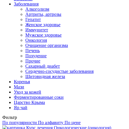
Заболевания
Алкоголизм
Артриты, артрозы
Гепатит
Женское здоровье
Иммунитет
Мужское здоровье
Онкология
Очищение организма
Печень
Похудение
Прочие
Сахарный диабет
Сердечно-сосудистые заболевания
Щитовидная железа
Коренья
Мази
Уход за кожей
Ферментированные соки
Царство Крыма
Яр чай
Фильтр
По популярности
По алфавиту
По цене