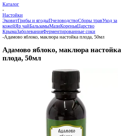
Каталог
-
Настойки
Эковит
Грибы и ягоды
Пчеловодство
Сборы трав
Уход за
кожей
Яр чай
Бальзамы
Мази
Коренья
Царство
Крыма
Заболевания
Ферментированные соки
-
Адамово яблоко, маклюра настойка плода, 50мл
Адамово яблоко, маклюра настойка
плода, 50мл