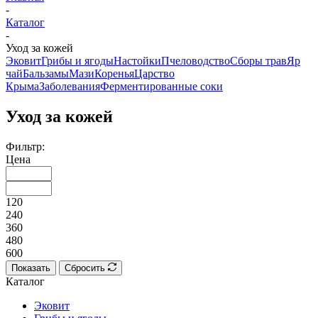
-
Каталог
-
Уход за кожей
Эковит
Грибы и ягоды
Настойки
Пчеловодство
Сборы трав
Яр
чай
Бальзамы
Мази
Коренья
Царство
Крыма
Заболевания
Ферментированные соки
Уход за кожей
Фильтр:
Цена
120
240
360
480
600
Показать
Сбросить
Каталог
Эковит