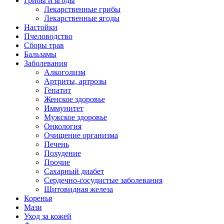
Грибы и ягоды
Лекарственные грибы
Лекарственные ягоды
Настойки
Пчеловодство
Сборы трав
Бальзамы
Заболевания
Алкоголизм
Артриты, артрозы
Гепатит
Женское здоровье
Иммунитет
Мужское здоровье
Онкология
Очищение организма
Печень
Похудение
Прочие
Сахарный диабет
Сердечно-сосудистые заболевания
Щитовидная железа
Коренья
Мази
Уход за кожей