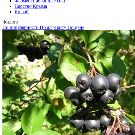
Ферментированные соки
Царство Крыма
Яр чай
Фильтр
По популярности
По алфавиту
По цене