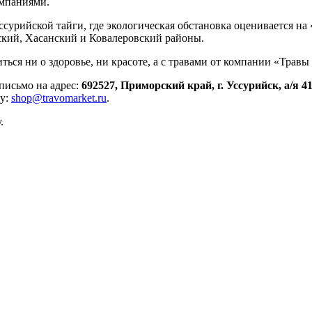
омпаниями.
Уссурийской тайги, где экологическая обстановка оценивается н
ский, Хасанский и Ковалеровский районы.
иться ни о здоровье, ни красоте, а с травами от компании «Трав
исьмо на адрес:
692527, Приморский край, г. Уссурийск, а/я 4
су:
shop@travomarket.ru
.
.