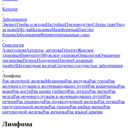
-
Каталог
-
Заболевания
Эковит
Грибы и ягоды
Настойки
Пчеловодство
Сборы трав
Уход
за кожей
Яр чай
Бальзамы
Мази
Коренья
Царство
Крыма
Заболевания
Ферментированные соки
-
Онкология
Алкоголизм
Артриты, артрозы
Гепатит
Женское
здоровье
Иммунитет
Мужское здоровье
Онкология
Очищение
организма
Печень
Похудение
Прочие
Сахарный
диабет
Щитовидная железа
Сердечно-сосудистые заболевания
-
Лимфома
Pак молочной железы
Меланома
Рак желудка
Рак горла
Рак
желчного пузыря и желчевыводящих путей
Рак кишечника
Рак
кожи
Рак кости
Рак крови (лейкоз)
Рак легких
Рак матки
Рак
мозга
Рак мочевого пузыря и мочевыводящих путей
Рак
печени
Рак пищевода
Рак поджелудочной железы
Рак почки
Рак
предстательной железы
Рак трахеи
Рак шейки матки
Рак
щитовидной железы
Рак яичника
Рак языка
Саркома
Лимфома