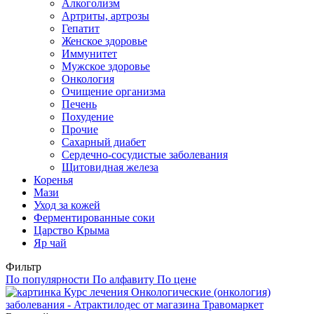
Алкоголизм
Артриты, артрозы
Гепатит
Женское здоровье
Иммунитет
Мужское здоровье
Онкология
Очищение организма
Печень
Похудение
Прочие
Сахарный диабет
Сердечно-сосудистые заболевания
Щитовидная железа
Коренья
Мази
Уход за кожей
Ферментированные соки
Царство Крыма
Яр чай
Фильтр
По популярности
По алфавиту
По цене