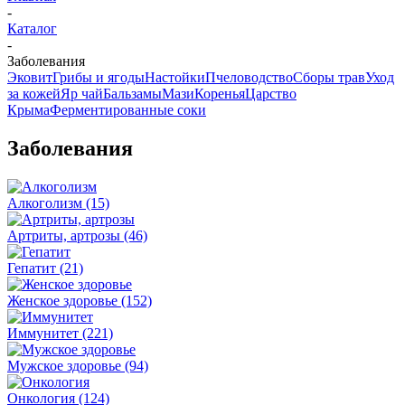
-
Каталог
-
Заболевания
Эковит
Грибы и ягоды
Настойки
Пчеловодство
Сборы трав
Уход
за кожей
Яр чай
Бальзамы
Мази
Коренья
Царство
Крыма
Ферментированные соки
Заболевания
Алкоголизм
(15)
Артриты, артрозы
(46)
Гепатит
(21)
Женское здоровье
(152)
Иммунитет
(221)
Мужское здоровье
(94)
Онкология
(124)