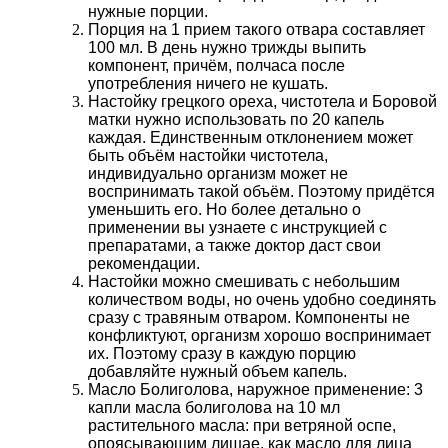
нужные порции.
Порция на 1 прием такого отвара составляет
100 мл. В день нужно трижды выпить
компонент, причём, полчаса после
употребления ничего не кушать.
Настойку грецкого ореха, чистотела и Боровой
матки нужно использовать по 20 капель
каждая. Единственным отклонением может
быть объём настойки чистотела,
индивидуально организм может не
воспринимать такой объём. Поэтому придётся
уменьшить его. Но более детально о
применении вы узнаете с инструкцией с
препаратами, а также доктор даст свои
рекомендации.
Настойки можно смешивать с небольшим
количеством воды, но очень удобно соединять
сразу с травяным отваром. Компоненты не
конфликтуют, организм хорошо воспринимает
их. Поэтому сразу в каждую порцию
добавляйте нужный объем капель.
Масло Болиголова, наружное применение: 3
капли масла болиголова на 10 мл
растительного масла: при ветряной оспе,
опоясывающим лишае, как масло для лица