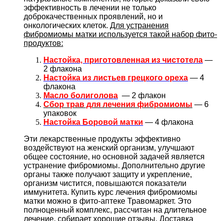
эффективность в лечении не только
доброкачественных проявлений, но и
онкологических клеток.
Для устранения
фибромиомы матки используется такой набор фито-
продуктов:
Настойка, приготовленная из чистотела
—
2 флакона
Настойка из листьев грецкого ореха
— 4
флакона
Масло
болиголова
— 2 флакон
Сбор трав для лечения фибромиомы
— 6
упаковок
Настойка Боровой матки
— 4 флакона
Эти лекарственные продукты эффективно
воздействуют на женский организм, улучшают
общее состояние, но основной задачей является
устранение фибромиомы. Дополнительно другие
органы также получают защиту и укрепление,
организм чистится, повышаются показатели
иммунитета. Купить курс лечения фибромиомы
матки можно в фито-аптеке Травомаркет. Это
полноценный комплекс, рассчитан на длительное
лечение, собирает хорошие отзывы. Доставка