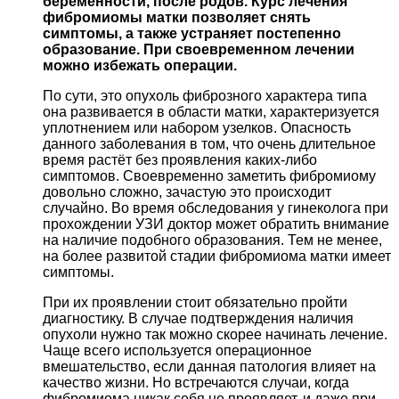
беременности, после родов. Курс лечения
фибромиомы матки позволяет снять
симптомы, а также устраняет постепенно
образование. При своевременном лечении
можно избежать операции.
По сути, это опухоль фиброзного характера типа
она развивается в области матки, характеризуется
уплотнением или набором узелков. Опасность
данного заболевания в том, что очень длительное
время растёт без проявления каких-либо
симптомов. Своевременно заметить фибромиому
довольно сложно, зачастую это происходит
случайно. Во время обследования у гинеколога при
прохождении УЗИ доктор может обратить внимание
на наличие подобного образования. Тем не менее,
на более развитой стадии фибромиома матки имеет
симптомы.
При их проявлении стоит обязательно пройти
диагностику. В случае подтверждения наличия
опухоли нужно так можно скорее начинать лечение.
Чаще всего используется операционное
вмешательство, если данная патология влияет на
качество жизни. Но встречаются случаи, когда
фибромиома никак себя не проявляет, и даже при