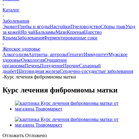
-
Каталог
-
Заболевания
Эковит
Грибы и ягоды
Настойки
Пчеловодство
Сборы трав
Уход
за кожей
Яр чай
Бальзамы
Мази
Коренья
Царство
Крыма
Заболевания
Ферментированные соки
-
Женское здоровье
Алкоголизм
Артриты, артрозы
Гепатит
Иммунитет
Мужское
здоровье
Онкология
Очищение
организма
Печень
Похудение
Прочие
Сахарный
диабет
Щитовидная железа
Сердечно-сосудистые заболевания
-
Курс лечения фибромиомы матки
Курс лечения фибромиомы матки
Отложить
Отложено