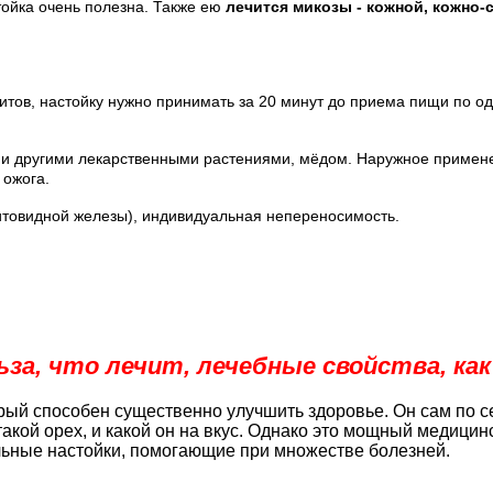
тойка очень полезна. Также ею
лечится микозы - кожной, кожно
ов, настойку нужно принимать за 20 минут до приема пищи по одно
ыми другими лекарственными растениями, мёдом. Наружное примене
 ожога.
товидной железы), индивидуальная непереносимость.
льза, что лечит, лечебные свойства, к
ый способен существенно улучшить здоровье. Он сам по себ
такой орех, и какой он на вкус. Однако это мощный медицин
льные настойки, помогающие при множестве болезней.