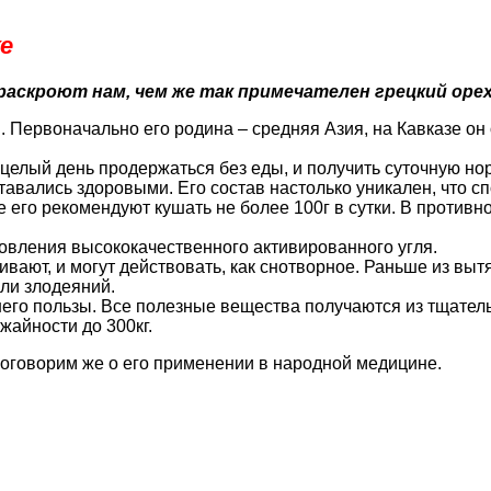
е
аскроют нам, чем же так примечателен грецкий орех
. Первоначально его родина – средняя Азия, на Кавказе он 
 целый день продержаться без еды, и получить суточную н
оставались здоровыми. Его состав настолько уникален, что 
его рекомендуют кушать не более 100г в сутки. В противно
товления высококачественного активированного угля.
вают, и могут действовать, как снотворное. Раньше из выт
ли злодеяний.
него пользы. Все полезные вещества получаются из тщател
жайности до 300кг.
поговорим же о его применении в народной медицине.