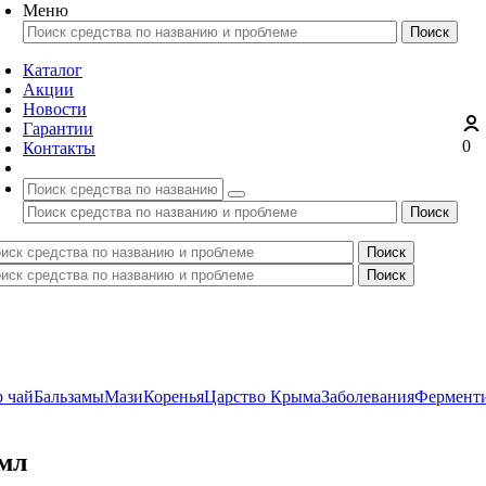
Меню
Каталог
Акции
Новости
Гарантии
0
Контакты
 чай
Бальзамы
Мази
Коренья
Царство Крыма
Заболевания
Ферменти
 мл