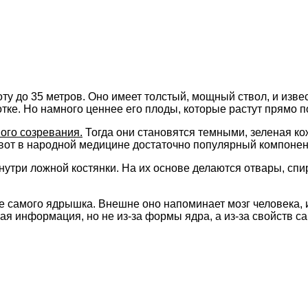
соту до 35 метров. Оно имеет толстый, мощный ствол, и изв
тке. Но намного ценнее его плоды, которые растут прямо п
ого созревания.
Тогда они становятся темными, зеленая ко
А вот в народной медицине достаточно популярный компонен
нутри ложной костянки. На их основе делаются отвары, спи
 самого ядрышка. Внешне оно напоминает мозг человека, и 
ая информация, но не из-за формы ядра, а из-за свойств са