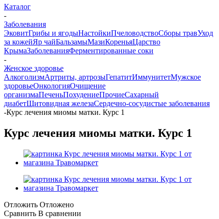
Каталог
-
Заболевания
Эковит
Грибы и ягоды
Настойки
Пчеловодство
Сборы трав
Уход
за кожей
Яр чай
Бальзамы
Мази
Коренья
Царство
Крыма
Заболевания
Ферментированные соки
-
Женское здоровье
Алкоголизм
Артриты, артрозы
Гепатит
Иммунитет
Мужское
здоровье
Онкология
Очищение
организма
Печень
Похудение
Прочие
Сахарный
диабет
Щитовидная железа
Сердечно-сосудистые заболевания
-
Курс лечения миомы матки. Курс 1
Курс лечения миомы матки. Курс 1
Отложить
Отложено
Сравнить
В сравнении