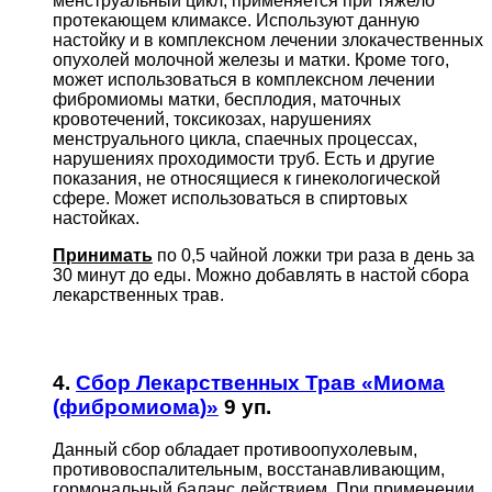
менструальный цикл, применяется при тяжело
протекающем климаксе. Используют данную
настойку и в комплексном лечении злокачественных
опухолей молочной железы и матки. Кроме того,
может использоваться в комплексном лечении
фибромиомы матки, бесплодия, маточных
кровотечений, токсикозах, нарушениях
менструального цикла, спаечных процессах,
нарушениях проходимости труб. Есть и другие
показания, не относящиеся к гинекологической
сфере. Может использоваться в спиртовых
настойках.
Принимать
по 0,5 чайной ложки три раза в день за
30 минут до еды. Можно добавлять в настой сбора
лекарственных трав.
4.
Сбор Лекарственных Трав «Миома
(фибромиома)»
9 уп.
Данный сбор обладает противоопухолевым,
противовоспалительным, восстанавливающим,
гормональный баланс действием. При применении