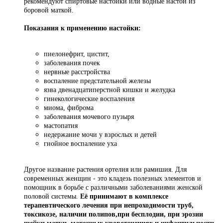
рекомендуют спиртовые настойки или водные настои из
боровой маткой.
Показания к применению настойки:
пиелонефрит, цистит,
заболевания почек
нервные расстройства
воспаление предстательной железы
язва двенадцатиперстной кишки и желудка
гинекологические воспаления
миома, фиброма
заболевания мочевого пузыря
мастопатия
недержание мочи у взрослых и детей
гнойное воспаление уха
Другое название растения ортелия или рамишия. Для
современных женщин - это кладезь полезных элементов и
помощник в борьбе с различными заболеваниями женской
половой системы.
Её принимают в комплексе
терапевтического лечения при непроходимости труб,
токсикозе, наличии полипов,при бесплодии, при эрозии