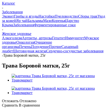
Каталог
-
Заболевания
Эковит
Грибы и ягоды
Настойки
Пчеловодство
Сборы трав
Уход
за кожей
Яр чай
Бальзамы
Мази
Коренья
Царство
Крыма
Заболевания
Ферментированные соки
-
Женское здоровье
Алкоголизм
Артриты, артрозы
Гепатит
Иммунитет
Мужское
здоровье
Онкология
Очищение
организма
Печень
Похудение
Прочие
Сахарный
диабет
Щитовидная железа
Сердечно-сосудистые заболевания
-
Трава Боровой матки, 25г
Трава Боровой матки, 25г
Отложить
Отложено
Сравнить
В сравнении