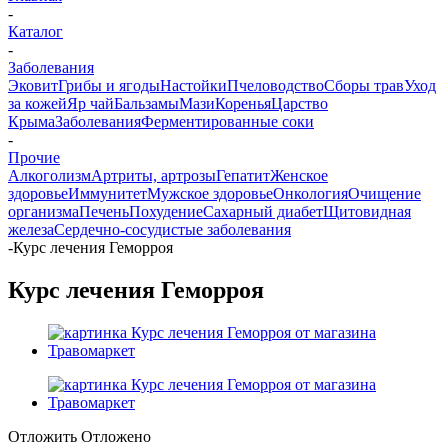
-
Каталог
-
Заболевания
Эковит
Грибы и ягоды
Настойки
Пчеловодство
Сборы трав
Уход
за кожей
Яр чай
Бальзамы
Мази
Коренья
Царство
Крыма
Заболевания
Ферментированные соки
-
Прочие
Алкоголизм
Артриты, артрозы
Гепатит
Женское
здоровье
Иммунитет
Мужское здоровье
Онкология
Очищение
организма
Печень
Похудение
Сахарный диабет
Щитовидная
железа
Сердечно-сосудистые заболевания
-
Курс лечения Геморроя
Курс лечения Геморроя
Отложить
Отложено