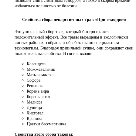
позволит снять симптомы геморроя, а также в скором времени
избавиться полностью от болезни.
Свойства сбора лекарственных трав «При геморрое»
Это уникальный сбор трав, который быстро окажет
положительный эффект. Все травы выращены в экологически
чистых районах, собраны и обработаны по специальным
технологиям. Благодаря правильной сушке, они сохраняют свои
положительные свойства. В состав входят:
Календула
Можжевельник
Мать-и-мачеха
Софора
Репешок
Корень аира
Корень алтея
Мелисса
Душица
Чистотел
Крапива
Цветки бессмертника
Свойства этого сбора таковы: