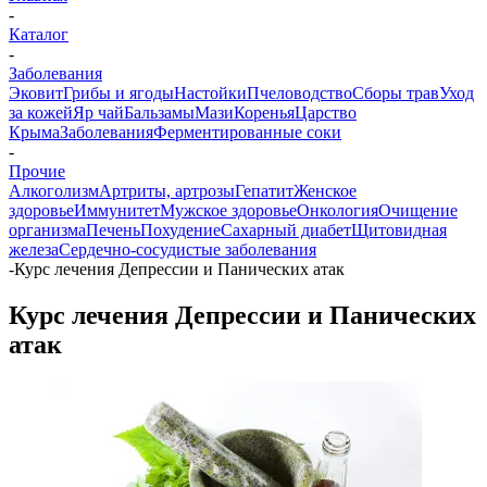
-
Каталог
-
Заболевания
Эковит
Грибы и ягоды
Настойки
Пчеловодство
Сборы трав
Уход
за кожей
Яр чай
Бальзамы
Мази
Коренья
Царство
Крыма
Заболевания
Ферментированные соки
-
Прочие
Алкоголизм
Артриты, артрозы
Гепатит
Женское
здоровье
Иммунитет
Мужское здоровье
Онкология
Очищение
организма
Печень
Похудение
Сахарный диабет
Щитовидная
железа
Сердечно-сосудистые заболевания
-
Курс лечения Депрессии и Панических атак
Курс лечения Депрессии и Панических
атак