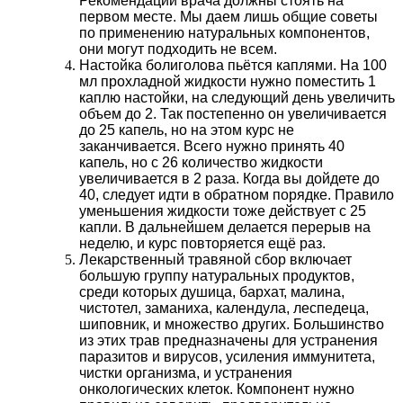
Рекомендации врача должны стоять на
первом месте. Мы даем лишь общие советы
по применению натуральных компонентов,
они могут подходить не всем.
Настойка болиголова пьётся каплями. На 100
мл прохладной жидкости нужно поместить 1
каплю настойки, на следующий день увеличить
объем до 2. Так постепенно он увеличивается
до 25 капель, но на этом курс не
заканчивается. Всего нужно принять 40
капель, но с 26 количество жидкости
увеличивается в 2 раза. Когда вы дойдете до
40, следует идти в обратном порядке. Правило
уменьшения жидкости тоже действует с 25
капли. В дальнейшем делается перерыв на
неделю, и курс повторяется ещё раз.
Лекарственный травяной сбор включает
большую группу натуральных продуктов,
среди которых душица, бархат, малина,
чистотел, заманиха, календула, леспедеца,
шиповник, и множество других. Большинство
из этих трав предназначены для устранения
паразитов и вирусов, усиления иммунитета,
чистки организма, и устранения
онкологических клеток. Компонент нужно