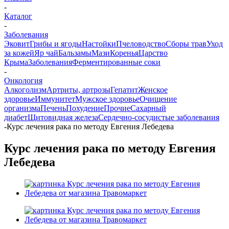
-
Каталог
-
Заболевания
Эковит
Грибы и ягоды
Настойки
Пчеловодство
Сборы трав
Уход
за кожей
Яр чай
Бальзамы
Мази
Коренья
Царство
Крыма
Заболевания
Ферментированные соки
-
Онкология
Алкоголизм
Артриты, артрозы
Гепатит
Женское
здоровье
Иммунитет
Мужское здоровье
Очищение
организма
Печень
Похудение
Прочие
Сахарный
диабет
Щитовидная железа
Сердечно-сосудистые заболевания
-
Курс лечения рака по методу Евгения Лебедева
Курс лечения рака по методу Евгения
Лебедева