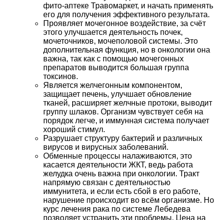
фито-аптеке Травомаркет, и начать применять
его для получения эффективного результата.
Проявляет мочегонное воздействие, за счёт
этого улучшается деятельность почек,
мочеточников, мочеполовой системы. Это
дополнительная функция, но в онкологии она
важна, так как с помощью мочегонных
препаратов выводится большая группа
токсинов.
Является желчегонным компонентом,
защищает печень, улучшает обновление
тканей, расширяет желчные протоки, выводит
группу шлаков. Организм чувствует себя на
порядок легче, и иммунная система получает
хороший стимул.
Разрушает структуру бактерий и различных
вирусов и вирусных заболеваний.
Обменные процессы налаживаются, это
касается деятельности ЖКТ, ведь работа
желудка очень важна при онкологии. Тракт
напрямую связан с деятельностью
иммунитета, и если есть сбой в его работе,
нарушение происходит во всём организме. Но
курс лечения рака по системе Лебедева
позволяет устранить эти проблемы. Цена на