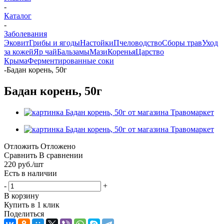
-
Каталог
-
Заболевания
Эковит
Грибы и ягоды
Настойки
Пчеловодство
Сборы трав
Уход
за кожей
Яр чай
Бальзамы
Мази
Коренья
Царство
Крыма
Ферментированные соки
-
Бадан корень, 50г
Бадан корень, 50г
Отложить
Отложено
Сравнить
В сравнении
220
руб.
/шт
Есть в наличии
-
+
В корзину
Купить в 1 клик
Поделиться