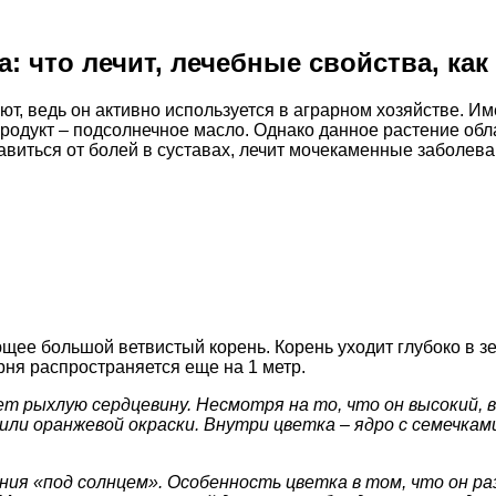
: что лечит, лечебные свойства, ка
нают, ведь он активно используется в аграрном хозяйстве. И
родукт – подсолнечное масло. Однако данное растение обл
виться от болей в суставах, лечит мочекаменные заболева
ее большой ветвистый корень. Корень уходит глубоко в земл
орня распространяется еще на 1 метр.
т рыхлую сердцевину. Несмотря на то, что он высокий, в
ли оранжевой окраски. Внутри цветка – ядро с семечками,
ния «под солнцем». Особенность цветка в том, что он р