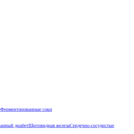
я
Ферментированные соки
арный диабет
Щитовидная железа
Сердечно-сосудистые