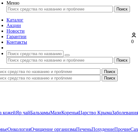
Меню
Каталог
Акции
Новости
Гарантии
0
Контакты
а кожей
Яр чай
Бальзамы
Мази
Коренья
Царство Крыма
Заболевани
овье
Онкология
Очищение организма
Печень
Похудение
Прочие
Сах