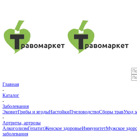
Главная
-
Каталог
-
Заболевания
Эковит
Грибы и ягоды
Настойки
Пчеловодство
Сборы трав
Уход з
-
Артриты, артрозы
Алкоголизм
Гепатит
Женское здоровье
Иммунитет
Мужское здор
заболевания