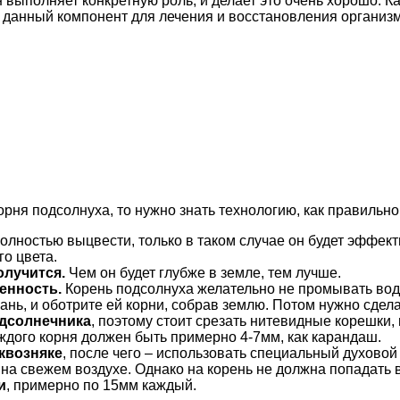
 выполняет конкретную роль, и делает это очень хорошо. К
е данный компонент для лечения и восстановления организм
рня подсолнуха, то нужно знать технологию, как правильно
лностью выцвести, только в таком случае он будет эффект
го цвета.
олучится.
Чем он будет глубже в земле, тем лучше.
бенность.
Корень подсолнуха желательно не промывать водо
кань, и оботрите ей корни, собрав землю. Потом нужно сдел
одсолнечника
, поэтому стоит срезать нитевидные корешки, и
аждого корня должен быть примерно 4-7мм, как карандаш.
квозняке
, после чего – использовать специальный духовой 
на свежем воздухе. Однако на корень не должна попадать в
и
, примерно по 15мм каждый.