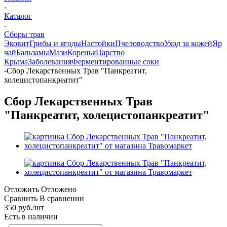
-
Каталог
-
Сборы трав
Эковит
Грибы и ягоды
Настойки
Пчеловодство
Уход за кожей
Яр
чай
Бальзамы
Мази
Коренья
Царство
Крыма
Заболевания
Ферментированные соки
-
Сбор Лекарственных Трав "Панкреатит,
холецистопанкреатит"
Сбор Лекарственных Трав
"Панкреатит, холецистопанкреатит"
Отложить
Отложено
Сравнить
В сравнении
350
руб.
/шт
Есть в наличии