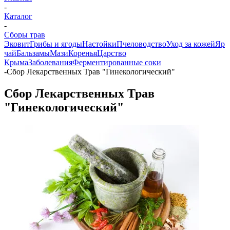
-
Каталог
-
Сборы трав
Эковит
Грибы и ягоды
Настойки
Пчеловодство
Уход за кожей
Яр
чай
Бальзамы
Мази
Коренья
Царство
Крыма
Заболевания
Ферментированные соки
-
Сбор Лекарственных Трав "Гинекологический"
Сбор Лекарственных Трав
"Гинекологический"