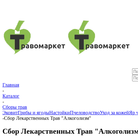
Главная
-
Каталог
-
Сборы трав
Эковит
Грибы и ягоды
Настойки
Пчеловодство
Уход за кожей
Яр 
-
Сбор Лекарственных Трав "Алкоголизм"
Сбор Лекарственных Трав "Алкоголиз