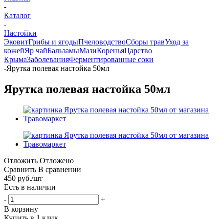
-
Каталог
-
Настойки
Эковит
Грибы и ягоды
Пчеловодство
Сборы трав
Уход за
кожей
Яр чай
Бальзамы
Мази
Коренья
Царство
Крыма
Заболевания
Ферментированные соки
-
Ярутка полевая настойка 50мл
Ярутка полевая настойка 50мл
Отложить
Отложено
Сравнить
В сравнении
450
руб.
/шт
Есть в наличии
-
+
В корзину
Купить в 1 клик