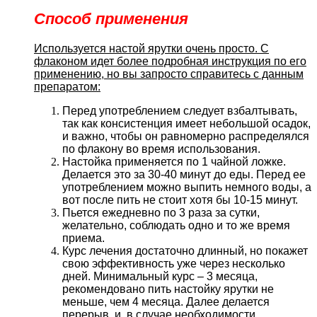
Способ применения
Используется настой ярутки очень просто. С
флаконом идет более подробная инструкция по его
применению, но вы запросто справитесь с данным
препаратом:
Перед употреблением следует взбалтывать,
так как консистенция имеет небольшой осадок,
и важно, чтобы он равномерно распределялся
по флакону во время использования.
Настойка применяется по 1 чайной ложке.
Делается это за 30-40 минут до еды. Перед ее
употреблением можно выпить немного воды, а
вот после пить не стоит хотя бы 10-15 минут.
Пьется ежедневно по 3 раза за сутки,
желательно, соблюдать одно и то же время
приема.
Курс лечения достаточно длинный, но покажет
свою эффективность уже через несколько
дней. Минимальный курс – 3 месяца,
рекомендовано пить настойку ярутки не
меньше, чем 4 месяца. Далее делается
перерыв, и, в случае необходимости,