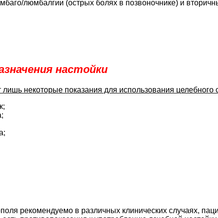
юмбаго/люмбалгии (острых болях в позвоночнике) и вторич
назначения настойки
т лишь некоторые показания для использования целебного 
к;
;
а;
ополя рекомендуемо в различных клинических случаях, паци