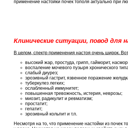
применение настойки почек тополя актуально при л
Клинические ситуации, повод для 
В целом, спектр применения настоя очень широк. Во
высокий жар, простуда, грипп, гайморит, насмор
воспаление мочевого пузыря хронического типа
слабый диурез;
эрозивный гастрит, язвенное поражение желудк
туберкулез легких;
ослабленный иммунитет;
повышенная тревожность, истерия, неврозы;
миозит, радикулит и ревматизм;
простатит;
гепатит;
эрозивный кольпит и т.п.
Несмотря на то, что применение настойки из почек т