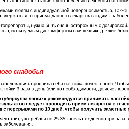
, есть противопоказания к употреблению лечебной настойки
очками людям с индивидуальной непереносимостью. Также 
 воздержаться от приема данного лекарства людям с забол
итопрепараты, нужно быть очень осторожным с дозировкой
тью, испытуемым дискомфортом в кишечнике, резкие боли в
ого снадобья
 заболеваниях проявила себя настойка почек тополя. Чтоб
стойки 3 раза в день (или по необходимости, до исчезнов
«туберкулез легких» рекомендуется принимать настойк
ультатов следует проводить прием лекарства в течени
яд с перерывами по 10 дней, чтобы получить заметные 
чек стоит, употребляя по 25-35 капель ежедневно три раза
в заболевания.