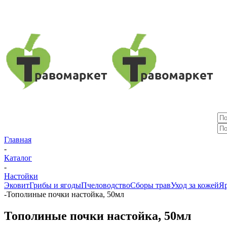
Главная
-
Каталог
-
Настойки
Эковит
Грибы и ягоды
Пчеловодство
Сборы трав
Уход за кожей
Яр
-
Тополиные почки настойка, 50мл
Тополиные почки настойка, 50мл