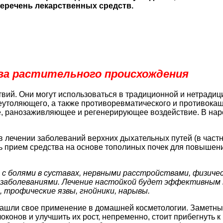
перечень лекарственных средств.
ва растительного происхождения
вий. Они могут использоваться в традиционной и нетрадиц
утоляющего, а также противоревматического и противокашл
, ранозаживляющее и регенерирующее воздействие. В народ
лечении заболеваний верхних дыхательных путей (в частно
ь прием средства на основе тополиных почек для повышен
с болями в суставах, нервными расстройствами, физиче
 заболеваниями. Лечение настойкой будет эффективным 
 трофические язвы, гнойники, нарывы.
нашли свое применение в домашней косметологии. Заметн
локонов и улучшить их рост, непременно, стоит прибегнуть 