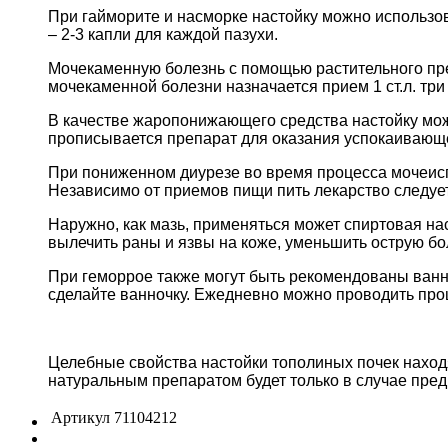
При гайморите и насморке настойку можно использо
– 2-3 капли для каждой пазухи.
Мочекаменную болезнь с помощью растительного преп
мочекаменной болезни назначается прием 1 ст.л. три
В качестве жаропонижающего средства настойку можн
прописывается препарат для оказания успокаивающ
При пониженном диурезе во время процесса мочеиспу
Независимо от приемов пищи пить лекарство следует 
Наружно, как мазь, применяться может спиртовая на
вылечить раны и язвы на коже, уменьшить острую бол
При геморрое также могут быть рекомендованы ванны
сделайте ванночку. Ежедневно можно проводить проце
Целебные свойства настойки тополиных почек нахо
натуральным препаратом будет только в случае пре
Артикул
71104212