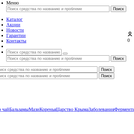
Меню
Каталог
Акции
Новости
Гарантии
0
Контакты
 чай
Бальзамы
Мази
Коренья
Царство Крыма
Заболевания
Ферменти