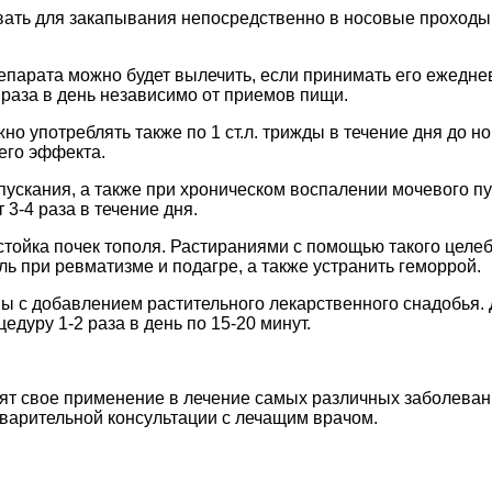
вать для закапывания непосредственно в носовые проходы.
арата можно будет вылечить, если принимать его ежедневн
 раза в день независимо от приемов пищи.
о употреблять также по 1 ст.л. трижды в течение дня до н
его эффекта.
скания, а также при хроническом воспалении мочевого пуз
3-4 раза в течение дня.
стойка почек тополя. Растираниями с помощью такого целе
ь при ревматизме и подагре, а также устранить геморрой.
 с добавлением растительного лекарственного снадобья. До
дуру 1-2 раза в день по 15-20 минут.
дят свое применение в лечение самых различных заболева
дварительной консультации с лечащим врачом.