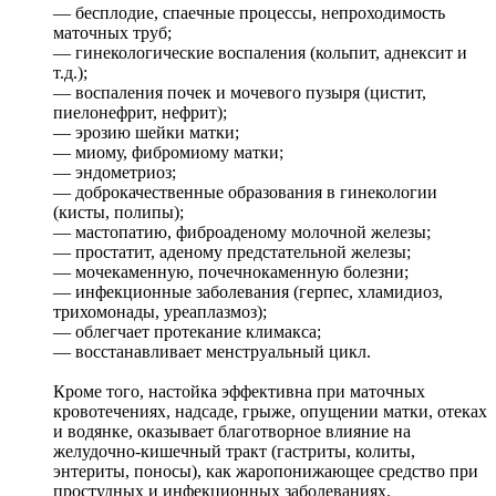
— бесплодие, спаечные процессы, непроходимость
маточных труб;
— гинекологические воспаления (кольпит, аднексит и
т.д.);
— воспаления почек и мочевого пузыря (цистит,
пиелонефрит, нефрит);
— эрозию шейки матки;
— миому, фибромиому матки;
— эндометриоз;
— доброкачественные образования в гинекологии
(кисты, полипы);
— мастопатию, фиброаденому молочной железы;
— простатит, аденому предстательной железы;
— мочекаменную, почечнокаменную болезни;
— инфекционные заболевания (герпес, хламидиоз,
трихомонады, уреаплазмоз);
— облегчает протекание климакса;
— восстанавливает менструальный цикл.
Кроме того, настойка эффективна при маточных
кровотечениях, надсаде, грыже, опущении матки, отеках
и водянке, оказывает благотворное влияние на
желудочно-кишечный тракт (гастриты, колиты,
энтериты, поносы), как жаропонижающее средство при
простудных и инфекционных заболеваниях.