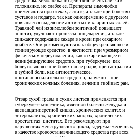
средством. Зимолюбка по действию очень близка к
толокнянке, но слабее ее. Препараты зимолюбки
применяются при отеках, асците, а также при болезнях
суставов и подагре, так как одновременно с диурезом
повышается выделение азотистых и хлористых солей.
Травяной чай из зимолюбки зонтичной повышают
аппетит, улучшают процессы пищеварения, а также
снижают содержание сахара в крови при сахарном
диабете. Они рекомендуются как общеукрепляющее и
тонизирующее средство, в частности при чрезмерном
физическом переутомлении, как отхаркивающее и
дезинфицирующее средство, при туберкулезе, как
болеутоляющее при болях после родов, при гастралгии
и зубной боли, как антисептическое,
противовоспалительное средство, наружно – при
хронических кожных болезнях, лечении гнойных ран.
Отвар сухой травы и сухих листьев применяется при
туберкулезе кишечника, язвенной болезни желудка и
двенадцатиперстной кишки, хронических колитах и
энтероколитах, хронических запорах, хронических
простатитах, циститах. Его рекомендуют при
нарушениях менструального цикла, задержке месячных,
в качестве кровоостанавливающего средства при всех