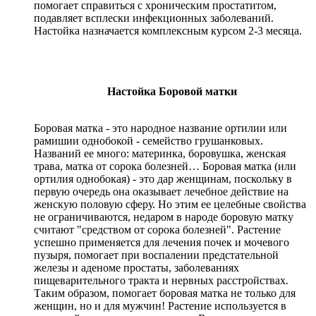
помогает справиться с хроническим простатитом,
подавляет всплески инфекционных заболеваний.
Настойка назначается комплексным курсом 2-3 месяца.
Настойка Боровой матки
Боровая матка - это народное название ортилии или
рамишии однобокой - семейство грушанковых.
Названий ее много: материнка, боровушка, женская
трава, матка от сорока болезней… Боровая матка (или
ортилия однобокая) - это дар женщинам, поскольку в
первую очередь она оказывает лечебное действие на
женскую половую сферу. Но этим ее целебные свойства
не ограничиваются, недаром в народе боровую матку
считают "средством от сорока болезней". Растение
успешно применяется для лечения почек и мочевого
пузыря, помогает при воспалении предстательной
железы и аденоме простаты, заболеваниях
пищеварительного тракта и нервных расстройствах.
Таким образом, помогает боровая матка не только для
женщин, но и для мужчин! Растение используется в