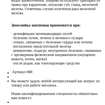
видах кровотечений. Широко используют припарки из
травы при карциноме, опухолях губ, гланд, молочной
железы. Отмечены случаи излечения рака молочной
железы.
Зимолюбка зонтичная применяется при:
· дезинфекции мочевыводящих путей
· болезнях почек, печени и мочевого пузыря
· отеках, связанных с болезнью сердца или печени
· воспалении предстательной железы
· ревматизме, подагре, внутренних болезнях, связанных
с чрезмерным физическим напряжением (опущении
живота, почек, матки)
· после родов, как тонизирующее средство
Артикул
088
Вы можете задать любой интересующий вас вопрос по
товару или работе магазина.
Наши квалифицированные специалисты обязательно
вам помогут.