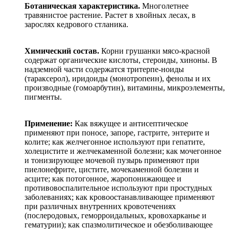
Ботаническая характеристика.
Многолетнее
травянистое растение. Растет в хвойных лесах, в
зарослях кедрового стланика.
Химический состав.
Корни грушанки мясо-красной
содержат органические кислоты, стероиды, хиноны. В
надземной части содержатся тритерпе-ноиды
(тараксерол), иридоиды (монотропеин), фенолы и их
производные (гомоарбутин), витамины, микроэлементы,
пигменты.
Применение:
Как вяжущее и антисептическое
применяют при поносе, запоре, гастрите, энтерите и
колите; как желчегонное используют при гепатите,
холецистите и желчекаменной болезни; как мочегонное
и тонизирующее мочевой пузырь применяют при
пиелонефрите, цистите, мочекаменной болезни и
асците; как потогонное, жаропонижающее и
противовоспалительное используют при простудных
заболеваниях; как кровоостанавливающее применяют
при различных внутренних кровотечениях
(послеродовых, геморроидальных, кровохарканье и
гематурии); как спазмолитическое и обезболивающее