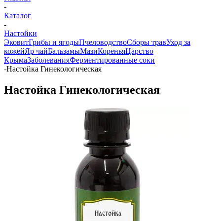
-
Каталог
-
Настойки
Эковит
Грибы и ягоды
Пчеловодство
Сборы трав
Уход за
кожей
Яр чай
Бальзамы
Мази
Коренья
Царство
Крыма
Заболевания
Ферментированные соки
-
Настойка Гинекологическая
Настойка Гинекологическая