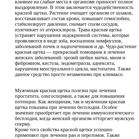
влияние на слабые места в организме приносит полное
выздоровление. В этом заключается чудодейственность
красной щетки. Растение очищает организм от шлаков,
восстанавливает состав крови, повышает гемоглобин,
стабилизирует давление, снимает спазм сосудов,
излечивает от атеросклероза. Трава красная щетка
устраняет нарушения эндокринной системы, которые
проявляются в виде зоба, воспаления лимфоузлов,
заболеваний почек и надпочечников и др. Чудо-растение
красная щетка — прекрасный помощник в лечении
женских заболеваний: эрозий шейки матки, миом и
фибромиом, кистоза, эндометриоза, аднексита,
нарушения менструального цикла, мастопатии. Также
данное средство просто незаменимо при климаксе.
Мужчинам красная щетка полезна при лечении
простатита, олигоспермии, а также для повышения
потенции. Как женщинам, так и мужчинам красная
щетка показана при лечении бесплодия. Особое
значение приобретает при лечении иммунологического
бесплодия, когда женский организм отторгает мужскую
сперму.
Кроме того свойства красной щетки успешно
применяют при лечении ран и переломов. Также