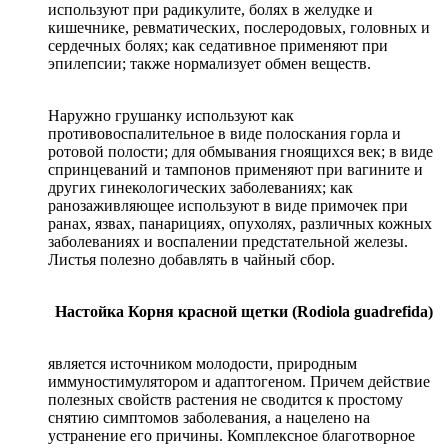
используют при радикулите, болях в желудке и
кишечнике, ревматических, послеродовых, головных и
сердечных болях; как седативное применяют при
эпилепсии; также нормализует обмен веществ.
Наружно грушанку используют как
противовоспалительное в виде полоскания горла и
ротовой полости; для обмывания гноящихся век; в виде
спринцеваний и тампонов применяют при вагините и
других гинекологических заболеваниях; как
ранозаживляющее используют в виде примочек при
ранах, язвах, панарициях, опухолях, различных кожных
заболеваниях и воспалении предстательной железы.
Листья полезно добавлять в чайный сбор.
Настойка Корня красной щетки (Rodiola guadrefida)
является источником молодости, природным
иммуностимулятором и адаптогеном. Причем действие
полезных свойств растения не сводится к простому
снятию симптомов заболевания, а нацелено на
устранение его причины. Комплексное благотворное