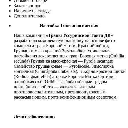
Отзывы о товаре
Задать вопрос
Наличие на складе
Дополнительно
Настойка Гинекологическая
Наша компания
«Травы Уссурийской Тайги ДВ»
разработала комплексную настойку на основе фито-
комплекса трав: Боровой матки, Красной щётки,
Грушанки мясо красной Зимолюбки. Уникальная
настойка из лекарственных трав: Боровая матка (Orthília
secúnda) Грушанка мясо-красная — Pyrola incarnate
Семейство грушанковые — Pyrofaceae, Зимолюбка
зонтичная (Chimáphila umbelláta). и Корня красной щетки
(Rodiola guadrefida) а также Боровая Матка Орти́лия
однобо́кая (лат. Orthília secúnda) обладает рядом
ценнейших свойств — является сильным
противовоспалительным, противоопухолевым,
рассасывающим, противоинфекционным средством.
Лечит заболевания: