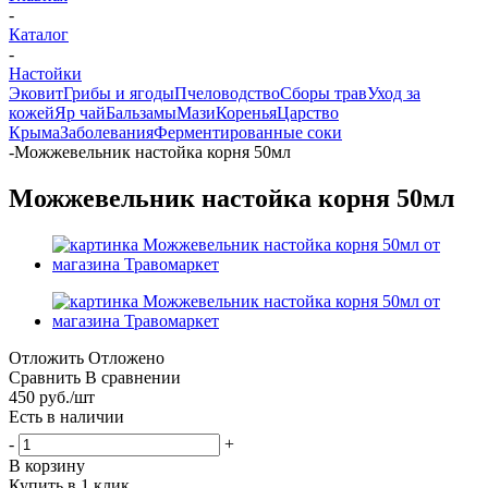
-
Каталог
-
Настойки
Эковит
Грибы и ягоды
Пчеловодство
Сборы трав
Уход за
кожей
Яр чай
Бальзамы
Мази
Коренья
Царство
Крыма
Заболевания
Ферментированные соки
-
Можжевельник настойка корня 50мл
Можжевельник настойка корня 50мл
Отложить
Отложено
Сравнить
В сравнении
450
руб.
/шт
Есть в наличии
-
+
В корзину
Купить в 1 клик