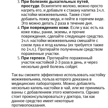
При болезнях дыхательных путей,
простуде
. Вскипятите молоко, можно просто
нагреть его, и добавьте к стакану напитка 1ч.л.
настойки можжевельника. Также стоит
добавить ложку меда, и пейте в горячем виде.
Это можно делать 2 раза в течение дня.
При повреждениях кожи
. Если у вас есть на
коже язвы, ранки, экземы, и прочие
повреждения, сделайте следующее средство.
1ч.л. настойки можжевельника смешайте с
соком лука и ягод калины (их требуется также
по 1ч.л.). Протирайте полученным средством
пораженные участки.
При герпесе
. Протирайте пораженный
участок настойкой 2-3 раза в день, и через
несколько дней болезнь сойдет.
Так вы сможете эффективно использовать настойку
можжевельника, польза которого доказана в
медицинских лабораториях. Можно добавлять
несколько капель настойки в чай, или же принимать
ванны с добавлением этого компонента. Однако
стоит проконсультироваться у доктора, так как
данное средство имеет некоторые
противопоказания.