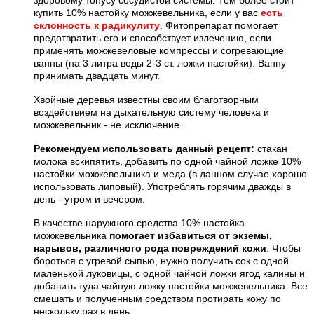
купить 10% настойку можжевельника, если у вас
есть
склонность к радикулиту
. Фитопрепарат помогает
предотвратить его и способствует излечению, если
применять можжевеловые компрессы и согревающие
ванны (на 3 литра воды 2-3 ст. ложки настойки). Ванну
принимать двадцать минут.
Хвойные деревья известны своим благотворным
воздействием на дыхательную систему человека и
можжевельник - не исключение.
Рекомендуем использовать данный рецепт:
стакан
молока вскипятить, добавить по одной чайной ложке 10%
настойки можжевельника и меда (в данном случае хорошо
использовать липовый). Употреблять горячим дважды в
день - утром и вечером.
В качестве наружного средства 10% настойка
можжевельника
помогает избавиться от экземы,
нарывов, различного рода повреждений кожи
. Чтобы
бороться с угревой сыпью, нужно получить сок с одной
маленькой луковицы, с одной чайной ложки ягод калины и
добавить туда чайную ложку настойки можжевельника. Все
смешать и полученным средством протирать кожу по
нескольку раз в день.