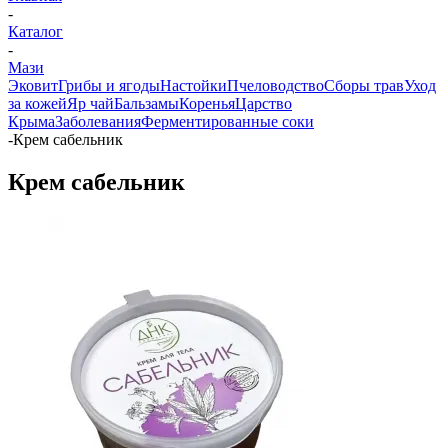
-
Каталог
-
Мази
Эковит
Грибы и ягоды
Настойки
Пчеловодство
Сборы трав
Уход
за кожей
Яр чай
Бальзамы
Коренья
Царство
Крыма
Заболевания
Ферментированные соки
-
Крем сабельник
Крем сабельник