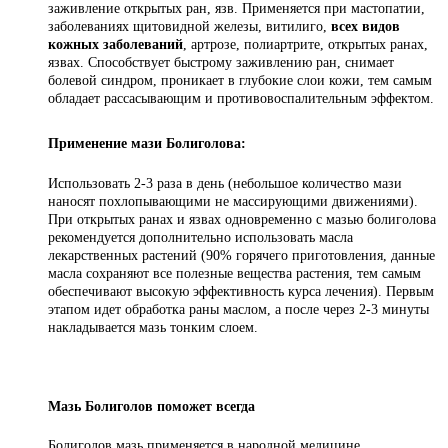
заживление открытых ран, язв. Применяется при мастопатии,
заболеваниях щитовидной железы, витилиго,
всех видов
кожных заболеваний
, артрозе, полиартрите, открытых ранах,
язвах. Способствует быстрому заживлению ран, снимает
болевой синдром, проникает в глубокие слои кожи, тем самым
обладает рассасывающим и противовоспалительным эффектом.
Применение мази Болиголова:
Использовать 2-3 раза в день (небольшое количество мази
наносят похлопывающими не массирующими движениями).
При открытых ранах и язвах одновременно с мазью болиголова
рекомендуется дополнительно использовать масла
лекарственных растений (90% горячего приготовления, данные
масла сохраняют все полезные вещества растения, тем самым
обеспечивают высокую эффективность курса лечения). Первым
этапом идет обработка раны маслом, а после через 2-3 минуты
накладывается мазь тонким слоем.
Мазь Болиголов поможет всегда
Болиголов мазь применяется в народной медицине,