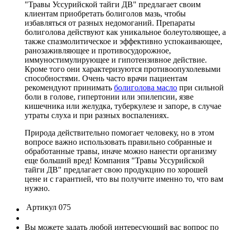
"Травы Уссурийской тайги ДВ" предлагает своим
клиентам приобретать болиголов мазь, чтобы
избавляться от разных недомоганий. Препараты
болиголова действуют как уникальное болеутоляющее, а
также спазмолитическое и эффективно успокаивающее,
ранозаживляющее и противосудорожное,
иммуностимулирующее и гипотензивное действие.
Кроме того они характеризуются противоопухолевыми
способностями. Очень часто врачи пациентам
рекомендуют принимать
болиголова масло
при сильной
боли в голове, гипертонии или эпилепсии, язве
кишечника или желудка, туберкулезе и запоре, в случае
утраты слуха и при разных воспалениях.
Природа действительно помогает человеку, но в этом
вопросе важно использовать правильно собранные и
обработанные травы, иначе можно нанести организму
еще больший вред! Компания "Травы Уссурийской
тайги ДВ" предлагает свою продукцию по хорошей
цене и с гарантией, что вы получите именно то, что вам
нужно.
Артикул
075
Вы можете задать любой интересующий вас вопрос по