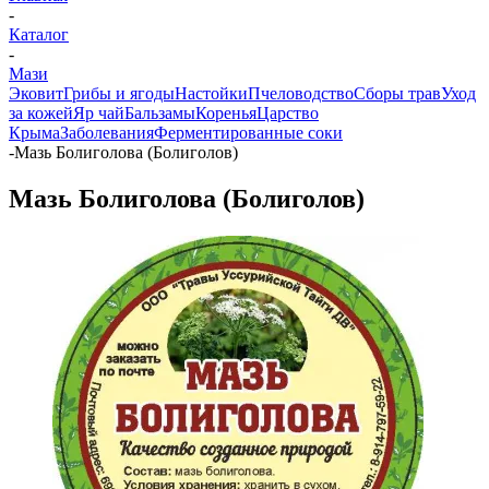
-
Каталог
-
Мази
Эковит
Грибы и ягоды
Настойки
Пчеловодство
Сборы трав
Уход
за кожей
Яр чай
Бальзамы
Коренья
Царство
Крыма
Заболевания
Ферментированные соки
-
Мазь Болиголова (Болиголов)
Мазь Болиголова (Болиголов)