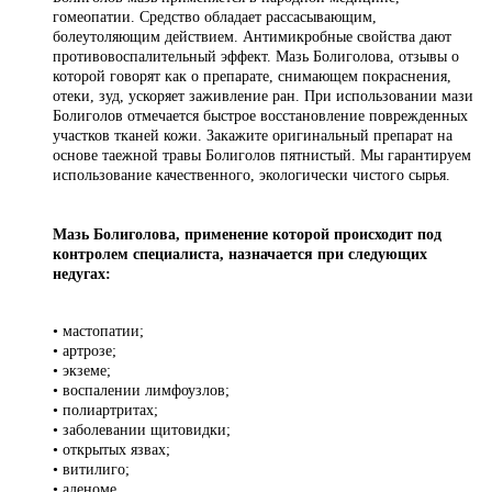
гомеопатии. Средство обладает рассасывающим,
болеутоляющим действием. Антимикробные свойства дают
противовоспалительный эффект. Мазь Болиголова, отзывы о
которой говорят как о препарате, снимающем покраснения,
отеки, зуд, ускоряет заживление ран. При использовании мази
Болиголов отмечается быстрое восстановление поврежденных
участков тканей кожи. Закажите оригинальный препарат на
основе таежной травы Болиголов пятнистый. Мы гарантируем
использование качественного, экологически чистого сырья.
Мазь Болиголова, применение которой происходит под
контролем специалиста, назначается при следующих
недугах:
• мастопатии;
• артрозе;
• экземе;
• воспалении лимфоузлов;
• полиартритах;
• заболевании щитовидки;
• открытых язвах;
• витилиго;
• аденоме.