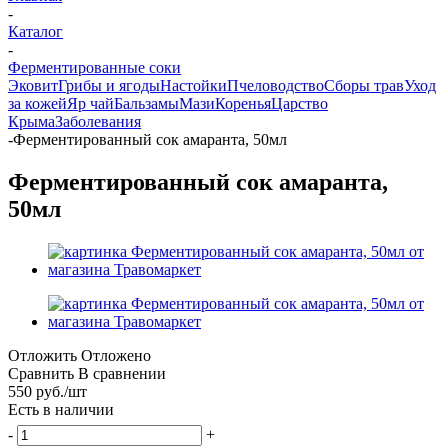
-
Каталог
-
Ферментированные соки
Эковит
Грибы и ягоды
Настойки
Пчеловодство
Сборы трав
Уход
за кожей
Яр чай
Бальзамы
Мази
Коренья
Царство
Крыма
Заболевания
-
Ферментированный сок амаранта, 50мл
Ферментированный сок амаранта,
50мл
Отложить
Отложено
Сравнить
В сравнении
550
руб.
/шт
Есть в наличии
-
+