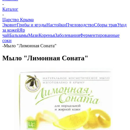
-
Каталог
-
Царство Крыма
Эковит
Грибы и ягоды
Настойки
Пчеловодство
Сборы трав
Уход
за кожей
Яр
чай
Бальзамы
Мази
Коренья
Заболевания
Ферментированные
соки
-
Мыло "Лимонная Соната"
Мыло "Лимонная Соната"