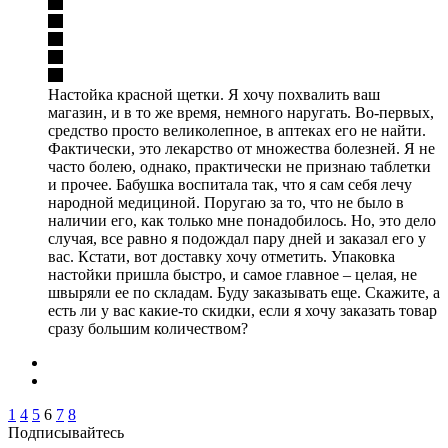
Настойка красной щетки. Я хочу похвалить ваш
магазин, и в то же время, немного наругать. Во-первых,
средство просто великолепное, в аптеках его не найти.
Фактически, это лекарство от множества болезней. Я не
часто болею, однако, практически не признаю таблетки
и прочее. Бабушка воспитала так, что я сам себя лечу
народной медициной. Поругаю за то, что не было в
наличии его, как только мне понадобилось. Но, это дело
случая, все равно я подождал пару дней и заказал его у
вас. Кстати, вот доставку хочу отметить. Упаковка
настойки пришла быстро, и самое главное – целая, не
швыряли ее по складам. Буду заказывать еще. Скажите, а
есть ли у вас какие-то скидки, если я хочу заказать товар
сразу большим количеством?
1
4
5
6
7
8
Подписывайтесь